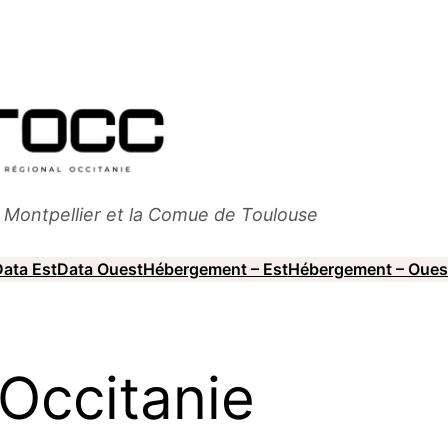
e
Montpellier
et la Comue de
Toulouse
ata Est
Data Ouest
Hébergement – Est
Hébergement – Oues
Occitanie