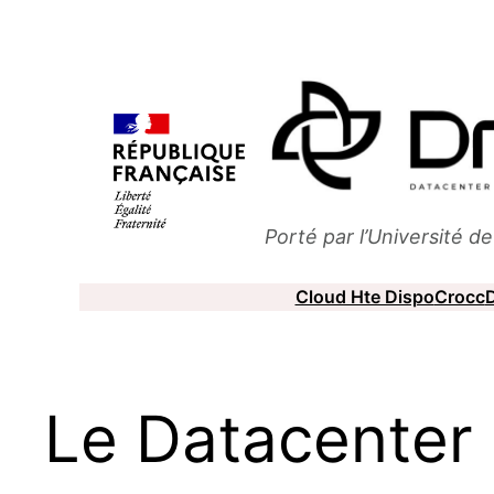
Aller
au
contenu
Porté par l’Université d
Cloud Hte Dispo
Crocc
D
Le Datacenter 