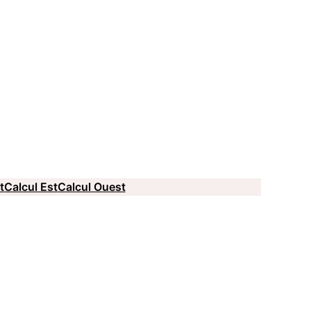
t
Calcul Est
Calcul Ouest